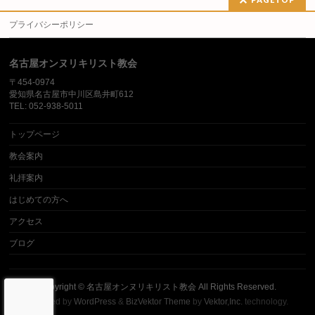
プライバシーポリシー
名古屋オンヌリキリスト教会
〒454-0974
愛知県名古屋市中川区島井町612
TEL: 052-938-5011
トップページ
教会案内
礼拝案内
はじめての方へ
アクセス
ブログ
Copyright ©
名古屋オンヌリキリスト教会
All Rights Reserved.
Powered by
WordPress
&
BizVektor Theme
by
Vektor,Inc.
technology.