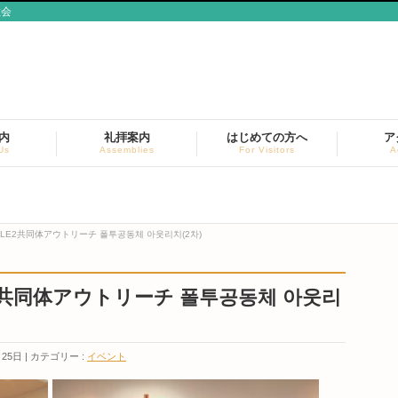
教会
内
礼拝案内
はじめての方へ
ア
Us
Assemblies
For Visitors
A
POLE2共同体アウトリーチ 폴투공동체 아웃리치(2차)
LE2共同体アウトリーチ 폴투공동체 아웃리
月25日
カテゴリー :
イベント