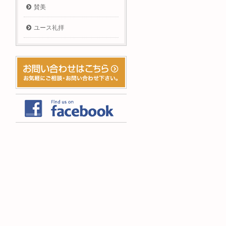
賛美
ユース礼拝