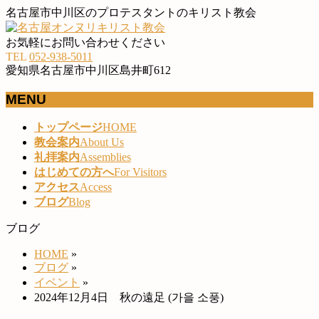
名古屋市中川区のプロテスタントのキリスト教会
お気軽にお問い合わせください
TEL
052-938-5011
愛知県名古屋市中川区島井町612
MENU
メ
トップページ
HOME
ニ
教会案内
About Us
ュ
礼拝案内
Assemblies
ー
はじめての方へ
For Visitors
を
アクセス
Access
飛
ブログ
Blog
ば
ブログ
す
HOME
»
ブログ
»
イベント
»
2024年12月4日 秋の遠足 (가을 소풍)