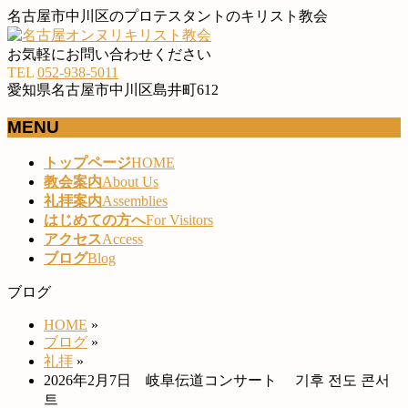
名古屋市中川区のプロテスタントのキリスト教会
お気軽にお問い合わせください
TEL
052-938-5011
愛知県名古屋市中川区島井町612
MENU
メ
トップページ
HOME
ニ
教会案内
About Us
ュ
礼拝案内
Assemblies
ー
はじめての方へ
For Visitors
を
アクセス
Access
飛
ブログ
Blog
ば
ブログ
す
HOME
»
ブログ
»
礼拝
»
2026年2月7日 岐阜伝道コンサート 기후 전도 콘서
트